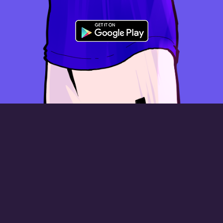
HMFO es un juego gratuito en el que asumes el papel de director de
un club de fútbol.
En su gestión diaria podrá planificar sesiones de entrenamiento, preparar
tácticas, negociar traspasos, encontrar jóvenes talentos, desarrollar su
estadio y mucho más.
Observa los partidos de tu equipo en 2D, e incluso los de tus rivales para